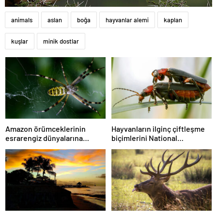
animals
aslan
boğa
hayvanlar alemi
kaplan
kuşlar
minik dostlar
Amazon örümceklerinin
Hayvanların ilginç çiftleşme
esrarengiz dünyalarına
biçimlerini National
gitmeye hazır olun.
Geographic görüntüledi.