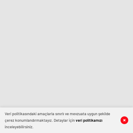
Veri politikasındaki amaçlarla sınırlı ve mevzuata uygun şekilde
çerez konumlandırmaktayız. Detaylar için
veri politikamızı
inceleyebilirsiniz.