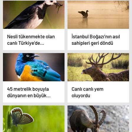
Nesli tükenmekte olan
İstanbul Boğazı’nın asıl
canlı Türkiye’de
sahipleri geri döndü
bulundu
45 metrelik boyuyla
Canlı canlı yem
dünyanın en büyük
oluyordu
canlısı, canlı olarak
bulundu!