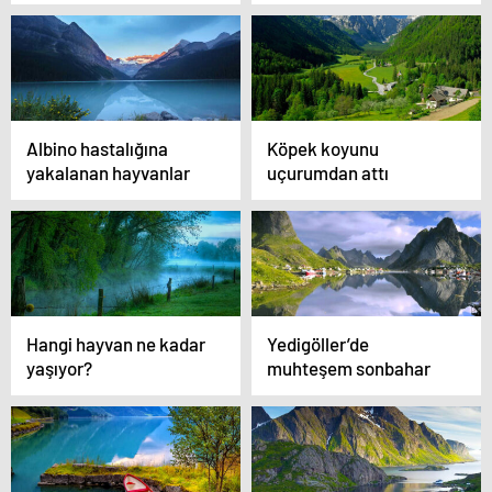
25 sebep
fotoğraf
Albino hastalığına
Köpek koyunu
yakalanan hayvanlar
uçurumdan attı
Hangi hayvan ne kadar
Yedigöller’de
yaşıyor?
muhteşem sonbahar