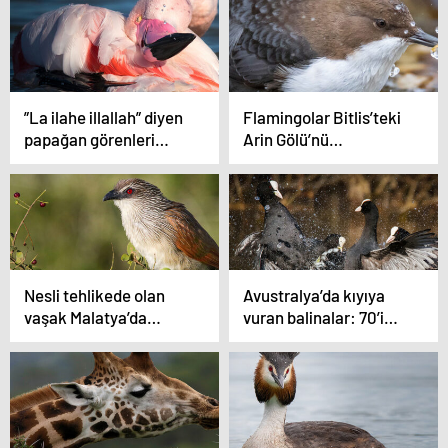
”La ilahe illallah” diyen
Flamingolar Bitlis’teki
papağan görenleri
Arin Gölü’nü
hayrete düşürüyor
renklendirdi
Nesli tehlikede olan
Avustralya’da kıyıya
vaşak Malatya’da
vuran balinalar: 70’i
görüntülendi
kurtarıldı, 380’i öldü