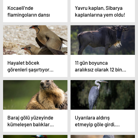
Kocaeli’nde
Yavru kaplan, Sibarya
flamingoların dansı
kaplanlarına yem oldu!
Hayalet böcek
11 gün boyunca
görenleri şaşırtıyor…
aralıksız olarak 12 bin
kilometre uçtu
Baraj gölü yüzeyinde
Uyarılara aldırış
kümeleşen balıklar
etmeyip göle girdi,
şaşırttı
timsaha yem oldu