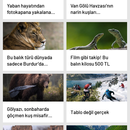
Yaban hayatından
Van Gölü Havzası’nın
fotokapana yakalanan
narin kuşları
anlar hayrete düşürdü
flamingolar
Bu balık türü dünyada
Film gibi takip! Bu
sadece Burdur’da
balın kilosu 500 TL
yaşıyor! Nesli
tükenmek üzere
Gölyazı, sonbaharda
Tablo değil gerçek
göçmen kuş misafir
ediyor