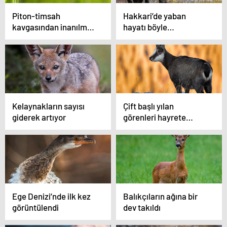
Piton-timsah
Hakkari’de yaban
kavgasından inanılmaz
hayatı böyle
görüntüler
görüntülendi
Kelaynakların sayısı
Çift başlı yılan
giderek artıyor
görenleri hayrete
düşürdü
Ege Denizi’nde ilk kez
Balıkçıların ağına bir
görüntülendi
dev takıldı