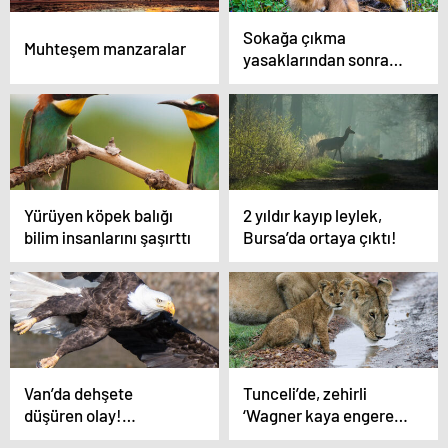
Sokağa çıkma
Muhteşem manzaralar
yasaklarından sonra
köpek satışları arttı
Yürüyen köpek balığı
2 yıldır kayıp leylek,
bilim insanlarını şaşırttı
Bursa’da ortaya çıktı!
Van’da dehşete
Tunceli’de, zehirli
düşüren olay!
‘Wagner kaya engereği’
Tonlarcası kurtarıldı
bulundu!