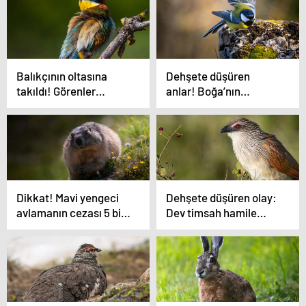
Balıkçının oltasına
Dehşete düşüren
takıldı! Görenler
anlar! Boğa’nın
gözlerine inanamadı…
gazabına uğradı…
Dikkat! Mavi yengeci
Dehşete düşüren olay:
avlamanın cezası 5 bin
Dev timsah hamile
TL
kadını yedi!