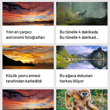
Yılın en çarpıcı
Bu tünelle 4 dakikada
astronomi fotoğrafları
Bu tünelle 4 dakikada
“iklim” değişecek
Küçük yavru annesi
Bu ağaca dokunan
tarafından katledildi
herkes ölüyor