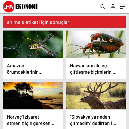
animals etiketi için sonuçlar
Amazon
Hayvanların ilginç
örümceklerinin
çiftleşme biçimlerini
esrarengiz dünyalarına
National Geographic
gitmeye hazır olun.
görüntüledi.
Norveç’i ziyaret
“Slovakya’ya neden
etmeniz için gereken
gitmedim” dedirten 12