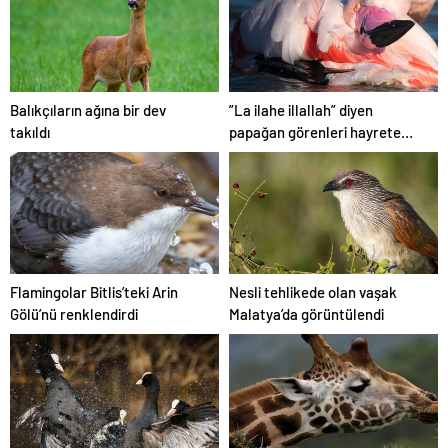
Balıkçıların ağına bir dev
”La ilahe illallah” diyen
takıldı
papağan görenleri hayrete
düşürüyor
Flamingolar Bitlis’teki Arin
Nesli tehlikede olan vaşak
Gölü’nü renklendirdi
Malatya’da görüntülendi