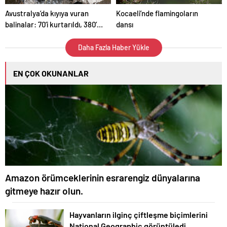
Avustralya’da kıyıya vuran
Kocaeli’nde flamingoların
balinalar: 70’i kurtarıldı, 380’i
dansı
öldü
Daha Fazla Haber Yükle
EN ÇOK OKUNANLAR
Amazon örümceklerinin esrarengiz dünyalarına
gitmeye hazır olun.
Hayvanların ilginç çiftleşme biçimlerini
National Geographic görüntüledi.