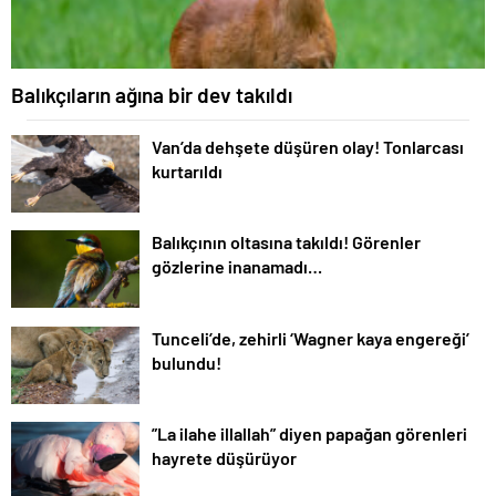
Balıkçıların ağına bir dev takıldı
Van’da dehşete düşüren olay! Tonlarcası
kurtarıldı
Balıkçının oltasına takıldı! Görenler
gözlerine inanamadı…
Tunceli’de, zehirli ‘Wagner kaya engereği’
bulundu!
”La ilahe illallah” diyen papağan görenleri
hayrete düşürüyor