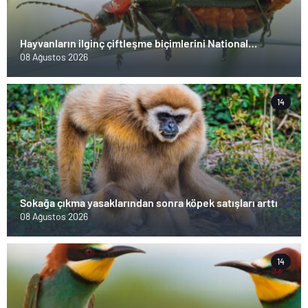
Hayvanların ilginç çiftleşme biçimlerini National
Geographic görüntüledi.
08 Ağustos 2026
14
Sokağa çıkma yasaklarından sonra köpek satışları arttı
08 Ağustos 2026
14