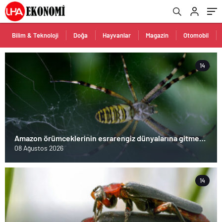
Bilim & Teknoloji
Doğa
Hayvanlar
Magazin
Otomobil
14
Amazon örümceklerinin esrarengiz dünyalarına gitmeye
hazır olun.
08 Ağustos 2026
14