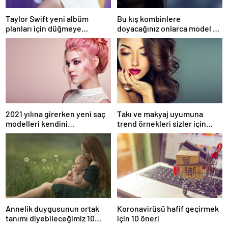
Taylor Swift yeni albüm
Bu kış kombinlere
planları için düğmeye
doyacağınız onlarca model ve
bastığını sosyal medyadan
onlarca detay.
duyurdu!
2021 yılına girerken yeni saç
Takı ve makyaj uyumuna
modelleri kendini
trend örnekleri sizler için
göstermeye başladı.
derledik.
Annelik duygusunun ortak
Koronavirüsü hafif geçirmek
tanımı diyebileceğimiz 10
için 10 öneri
başlık.