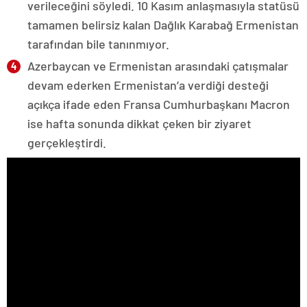
verileceğini söyledi. 10 Kasım anlaşmasıyla statüsü
tamamen belirsiz kalan Dağlık Karabağ Ermenistan
tarafından bile tanınmıyor.
Azerbaycan ve Ermenistan arasındaki çatışmalar
devam ederken Ermenistan’a verdiği desteği
açıkça ifade eden Fransa Cumhurbaşkanı Macron
ise hafta sonunda dikkat çeken bir ziyaret
gerçekleştirdi.