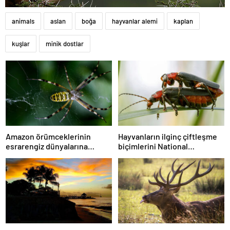
animals
aslan
boğa
hayvanlar alemi
kaplan
kuşlar
minik dostlar
Amazon örümceklerinin
Hayvanların ilginç çiftleşme
esrarengiz dünyalarına
biçimlerini National
gitmeye hazır olun.
Geographic görüntüledi.