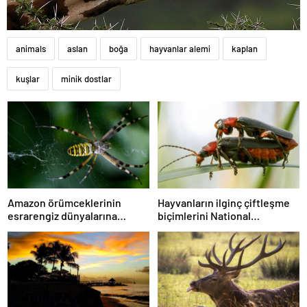
animals
aslan
boğa
hayvanlar alemi
kaplan
kuşlar
minik dostlar
Amazon örümceklerinin
Hayvanların ilginç çiftleşme
esrarengiz dünyalarına
biçimlerini National
gitmeye hazır olun.
Geographic görüntüledi.