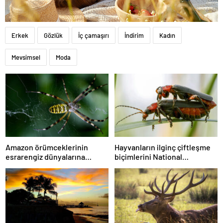
Erkek
Gözlük
İç çamaşırı
İndirim
Kadın
Mevsimsel
Moda
Amazon örümceklerinin
Hayvanların ilginç çiftleşme
esrarengiz dünyalarına
biçimlerini National
gitmeye hazır olun.
Geographic görüntüledi.