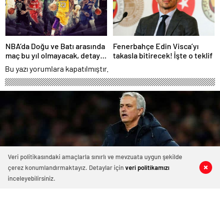
NBA’da Doğu ve Batı arasında
Fenerbahçe Edin Visca’yı
maç bu yıl olmayacak, detay
takasla bitirecek! İşte o teklif
haberimizde.
Bu yazı yorumlara kapatılmıştır.
Veri politikasındaki amaçlarla sınırlı ve mevzuata uygun şekilde
çerez konumlandırmaktayız. Detaylar için
veri politikamızı
0
0
0
0
inceleyebilirsiniz.