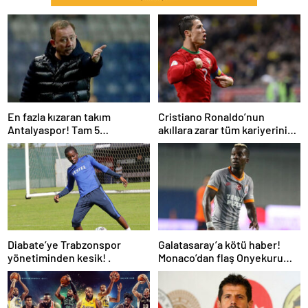
En fazla kızaran takım
Cristiano Ronaldo’nun
Antalyaspor! Tam 5
akıllara zarar tüm kariyerinin
futbolcu….
istatistiğini çıkardık !
Diabate’ye Trabzonspor
Galatasaray’a kötü haber!
yönetiminden kesik! .
Monaco’dan flaş Onyekuru
kararı.