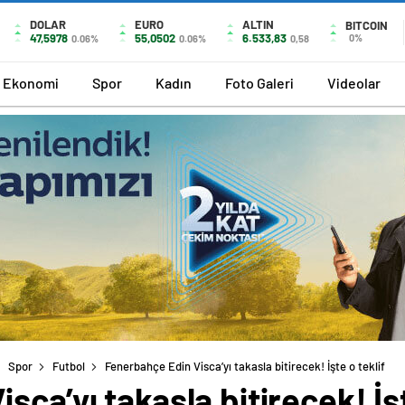
DOLAR
EURO
ALTIN
BITCOIN
47,5978
55,0502
6.533,83
0%
0.06%
0.06%
0,58
Ekonomi
Spor
Kadın
Foto Galeri
Videolar
Spor
Futbol
Fenerbahçe Edin Visca’yı takasla bitirecek! İşte o teklif
ca’yı takasla bitirecek! İşt