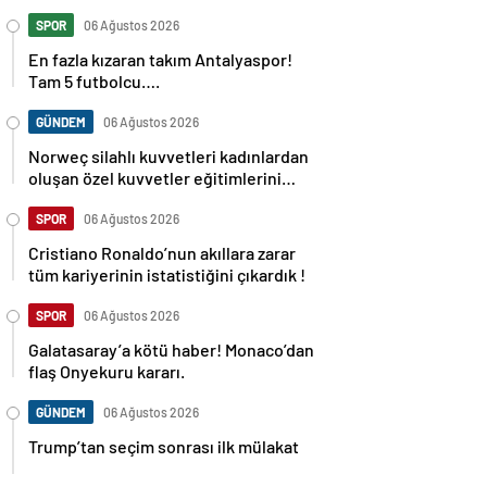
SPOR
06 Ağustos 2026
En fazla kızaran takım Antalyaspor!
Tam 5 futbolcu….
GÜNDEM
06 Ağustos 2026
Norweç silahlı kuvvetleri kadınlardan
oluşan özel kuvvetler eğitimlerini
başlattı.
SPOR
06 Ağustos 2026
Cristiano Ronaldo’nun akıllara zarar
tüm kariyerinin istatistiğini çıkardık !
SPOR
06 Ağustos 2026
Galatasaray’a kötü haber! Monaco’dan
flaş Onyekuru kararı.
GÜNDEM
06 Ağustos 2026
Trump’tan seçim sonrası ilk mülakat