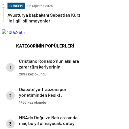
GÜNDEM
06 Ağustos 2026
Avusturya başbakanı Sebastian Kurz
ile ilgili bilinmeyenler
KATEGORİNİN POPÜLERLERİ
Cristiano Ronaldo’nun akıllara
zarar tüm kariyerinin
1
istatistiğini çıkardık !
2093 kez okundu
Diabate’ye Trabzonspor
yönetiminden kesik! .
2
1486 kez okundu
NBA’da Doğu ve Batı arasında
maç bu yıl olmayacak, detay
3
haberimizde.