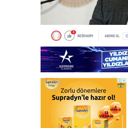
0
BEĞENDİM
ABONE OL