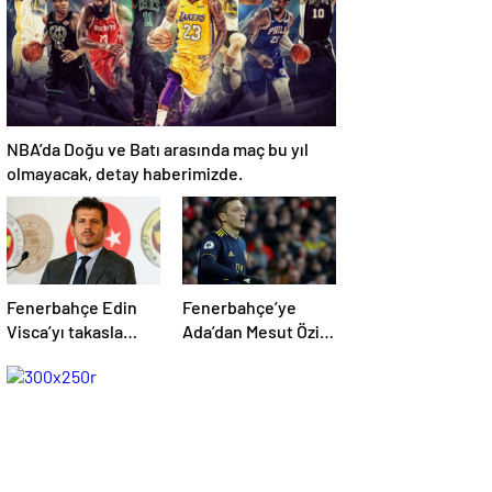
!
NBA’da Doğu ve Batı arasında maç bu yıl
olmayacak, detay haberimizde.
Fenerbahçe Edin
Fenerbahçe’ye
Visca’yı takasla
Ada’dan Mesut Özil
bitirecek! İşte o
müjdesi!
teklif