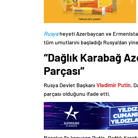
Rusya
heyeti Azerbaycan ve Ermenistan
tüm umutlarını başladığı Rusya’dan yine
“Dağlık Karabağ Az
Parçası”
Rusya Devlet Başkanı
Vladimir Putin
, D
parçası olduğunu ifade etti.
Rossiya 1’e konuşan Putin, Dağlık Karaba