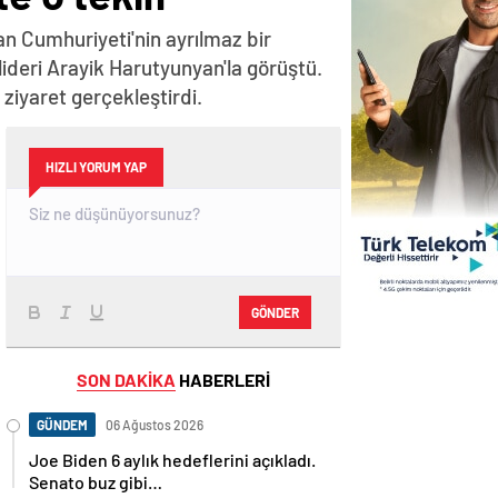
n Cumhuriyeti'nin ayrılmaz bir
lideri Arayik Harutyunyan'la görüştü.
iyaret gerçekleştirdi.
HIZLI YORUM YAP
GÖNDER
SON DAKİKA
HABERLERİ
GÜNDEM
06 Ağustos 2026
Joe Biden 6 aylık hedeflerini açıkladı.
Senato buz gibi…