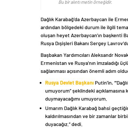
Bu bir alıntı metin örneğidir.
Dağlık Karabağ’da Azerbaycan ile Erme
ardından bölgedeki durum ile ilgili t
oluşan heyet Azerbaycan’ın başkenti B
Rusya Dışişleri Bakanı Sergey Lavrov’d
Başbakan Yardımcıları Aleksandr Nova
Ermenistan ve Rusya’nın imzaladığı üçlü
sağlanması açısından önemli adım oldu
Rusya Devlet Başkanı
Putin’in, “‘Dağ
umuyorum” şeklindeki açıklamasına kat
duymayacağımı umuyorum.
Umarım Dağlık Karabağ bahsi geçtiği
kaldırılmasından ve bir zamanlar birbi
duyacağız.” dedi.