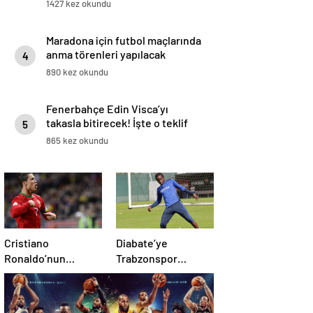
1427 kez okundu
Maradona için futbol maçlarında
anma törenleri yapılacak
4
890 kez okundu
Fenerbahçe Edin Visca’yı
takasla bitirecek! İşte o teklif
5
865 kez okundu
Cristiano
Diabate’ye
Ronaldo’nun
Trabzonspor
akıllara zarar tüm
yönetiminden
kariyerinin
kesik! .
istatistiğini çıkardık