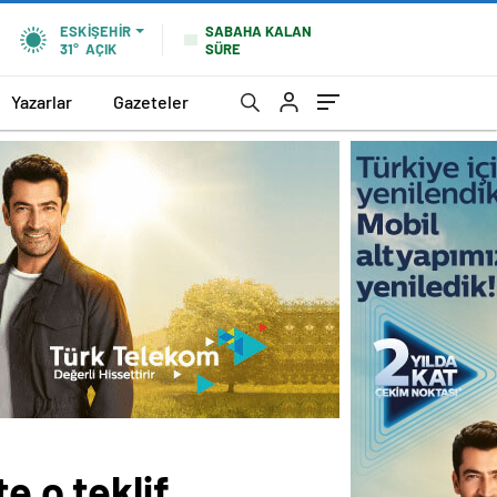
SABAHA KALAN
ESKIŞEHIR
SÜRE
31°
AÇIK
Yazarlar
Gazeteler
e o teklif