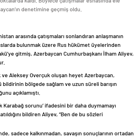
oktalarda kaldı. Böylece çatışmalar esnasında ele
rbaycan’ın denetimine geçmiş oldu.
nistan arasında çatışmaları sonlandıran anlaşmanın
emaslarda bulunmak üzere Rus hükümet üyelerinden
akü’ye gitmiş, Azerbaycan Cumhurbaşkanı İlham Aliyev,
ur.
k ve Aleksey Overçuk oluşan heyet Azerbaycan,
 bildirinin bölgede sağlam ve uzun süreli barışın
ğunu açıklamıştı.
lık Karabağ sorunu’ ifadesini bir daha duymamayı
ıldığını bildiren Aliyev, “Ben de bu sözleri
nde, sadece kalkınmadan, savaşın sonuçlarının ortadan