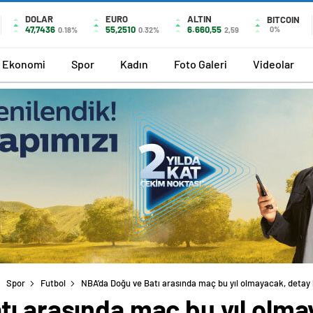
DOLAR
EURO
ALTIN
BITCOIN
47,7436
55,2510
6.660,55
0%
0.18%
0.32%
2,59
Ekonomi
Spor
Kadın
Foto Galeri
Videolar
Spor
Futbol
NBA’da Doğu ve Batı arasında maç bu yıl olmayacak, detay
tı arasında maç bu yıl olma