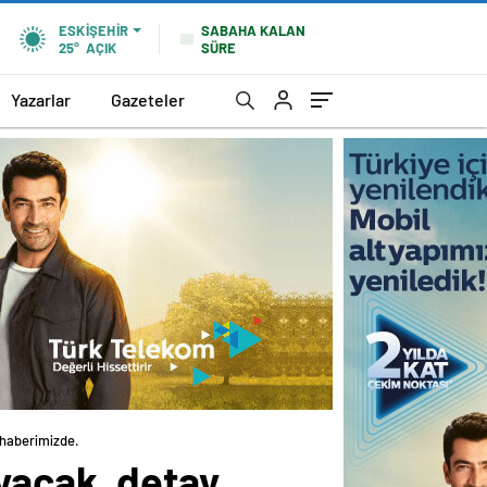
SABAHA KALAN
ESKIŞEHIR
SÜRE
25°
AÇIK
Yazarlar
Gazeteler
 haberimizde.
yacak, detay