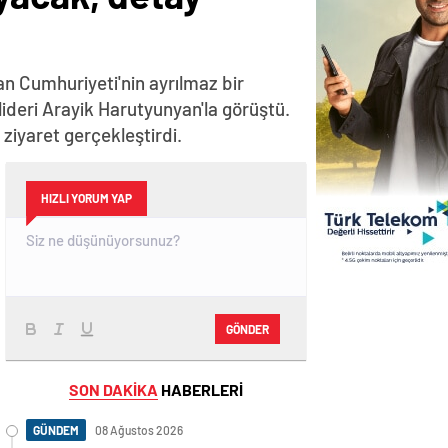
n Cumhuriyeti'nin ayrılmaz bir
lideri Arayik Harutyunyan'la görüştü.
iyaret gerçekleştirdi.
HIZLI YORUM YAP
GÖNDER
SON DAKİKA
HABERLERİ
GÜNDEM
08 Ağustos 2026