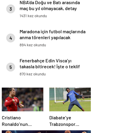
NBA’da Doğu ve Batı arasında
maç bu yıl olmayacak, detay
3
haberimizde.
1431 kez okundu
Maradona için futbol maçlarında
anma törenleri yapılacak
4
894 kez okundu
Fenerbahçe Edin Visca’yı
takasla bitirecek! İşte o teklif
5
870 kez okundu
Cristiano
Diabate’ye
Ronaldo’nun
Trabzonspor
akıllara zarar tüm
yönetiminden