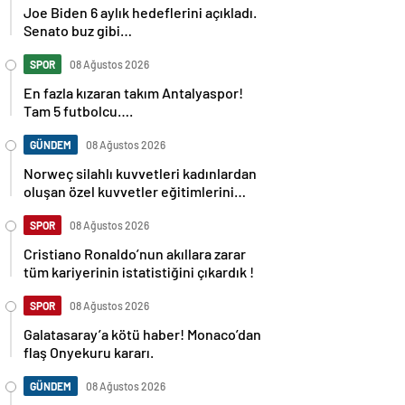
Joe Biden 6 aylık hedeflerini açıkladı.
Senato buz gibi…
SPOR
08 Ağustos 2026
En fazla kızaran takım Antalyaspor!
Tam 5 futbolcu….
GÜNDEM
08 Ağustos 2026
Norweç silahlı kuvvetleri kadınlardan
oluşan özel kuvvetler eğitimlerini
başlattı.
SPOR
08 Ağustos 2026
Cristiano Ronaldo’nun akıllara zarar
tüm kariyerinin istatistiğini çıkardık !
SPOR
08 Ağustos 2026
Galatasaray’a kötü haber! Monaco’dan
flaş Onyekuru kararı.
GÜNDEM
08 Ağustos 2026