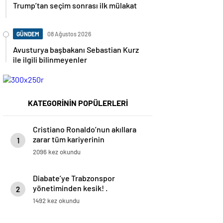
Trump’tan seçim sonrası ilk mülakat
GÜNDEM
08 Ağustos 2026
Avusturya başbakanı Sebastian Kurz
ile ilgili bilinmeyenler
KATEGORİNİN POPÜLERLERİ
Cristiano Ronaldo’nun akıllara
zarar tüm kariyerinin
1
istatistiğini çıkardık !
2096 kez okundu
Diabate’ye Trabzonspor
yönetiminden kesik! .
2
1492 kez okundu