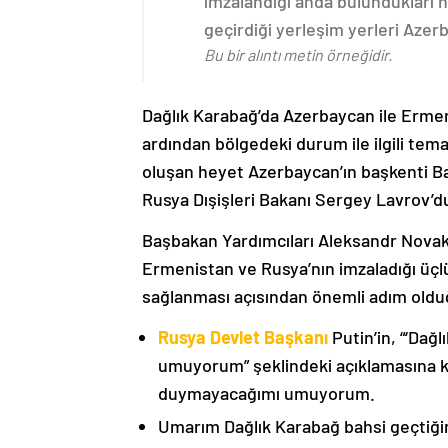
imzalandığı anda bulundukları n
geçirdiği yerleşim yerleri Aze
Bu bir alıntı metin örneğidir.
Dağlık Karabağ’da Azerbaycan ile Erme
ardından bölgedeki durum ile ilgili t
oluşan heyet Azerbaycan’ın başkenti B
Rusya Dışişleri Bakanı Sergey Lavrov’d
Başbakan Yardımcıları Aleksandr Nova
Ermenistan ve Rusya’nın imzaladığı üçlü
sağlanması açısından önemli adım oldu
Rusya Devlet Başkanı
Putin’in, “‘Dağ
umuyorum” şeklindeki açıklamasına kat
duymayacağımı umuyorum.
Umarım Dağlık Karabağ bahsi geçtiği