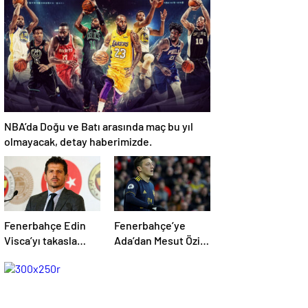
kariyerinin
kesik! .
istatistiğini çıkardık
!
NBA’da Doğu ve Batı arasında maç bu yıl
olmayacak, detay haberimizde.
Fenerbahçe Edin
Fenerbahçe’ye
Visca’yı takasla
Ada’dan Mesut Özil
bitirecek! İşte o
müjdesi!
teklif