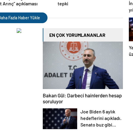
İ
t Arınç” açıklaması
tepki
y
aha Fazla Haber Yükle
EN ÇOK YORUMLANANLAR
Ya
üz
h
Bakan Gül: Darbeci hainlerden hesap
soruluyor
Joe Biden 6 aylık
hedeflerini açıkladı.
Senato buz gibi…