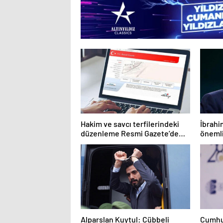
Hakim ve savcı terfilerindeki
İbrahi
düzenleme Resmi Gazete’de
önemli
yayımlandı
Alparslan Kuytul: Cübbeli
Cumhu