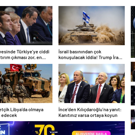
rvesinde Türkiye’ye ciddi
İsrail basınından çok
ptırım çıkması zor, en
konuşulacak iddia! Trump İran’ı
Gümrük Birliği engeli var’
vurmaya hazırlanıyor olabilir
çik Libya’da olmaya
İnce’den Kılıçdaroğlu’na yanıt:
 edecek
Kanıtınız varsa ortaya koyun