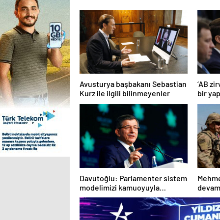
Avusturya başbakanı Sebastian
‘AB zi
Kurz ile ilgili bilinmeyenler
bir ya
başta 
Davutoğlu: Parlamenter sistem
Mehmet
modelimizi kamuoyuyla
devam
paylaşacağız