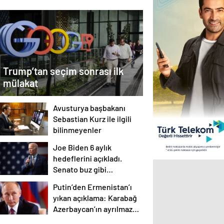
Trump’tan seçim sonrası ilk
mülakat
Avusturya başbakanı
Sebastian Kurz ile ilgili
bilinmeyenler
Joe Biden 6 aylık
hedeflerini açıkladı.
Senato buz gibi…
Putin’den Ermenistan’ı
yıkan açıklama: Karabağ
Azerbaycan’ın ayrılmaz
bir parçasıdır!