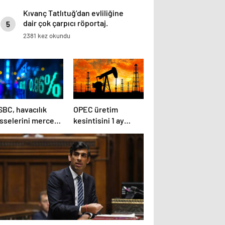
Kıvanç Tatlıtuğ’dan evliliğine
dair çok çarpıcı röportaj.
5
2381 kez okundu
SBC, havacılık
OPEC üretim
isselerini mercek
kesintisini 1 ay
tına aldı
uzatacak