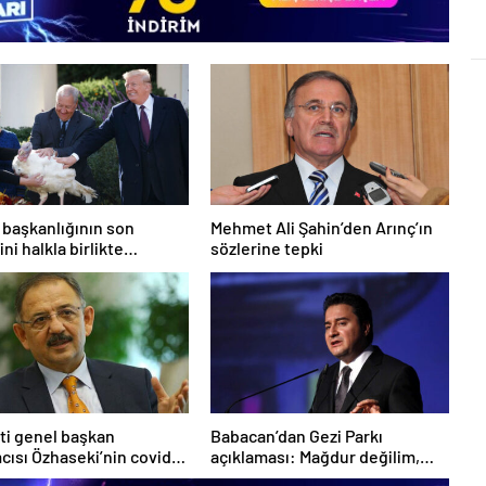
başkanlığının son
Mehmet Ali Şahin’den Arınç’ın
ni halkla birlikte
sözlerine tepki
yor
ti genel başkan
Babacan’dan Gezi Parkı
cısı Özhaseki’nin covid-
açıklaması: Mağdur değilim,
i pozitif çıktı
şikayetçi de değilim