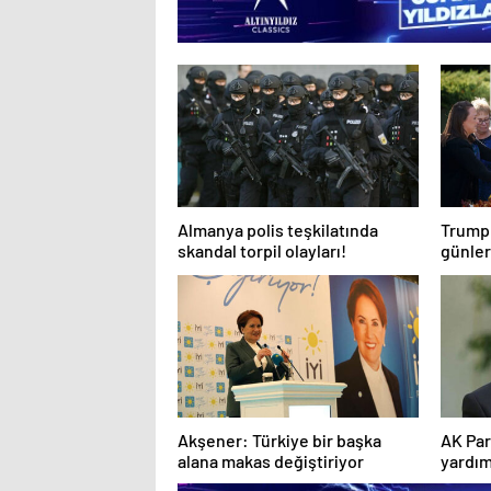
Almanya polis teşkilatında
Trump 
skandal torpil olayları!
günleri
geçiri
Akşener: Türkiye bir başka
AK Par
alana makas değiştiriyor
yardım
19 test