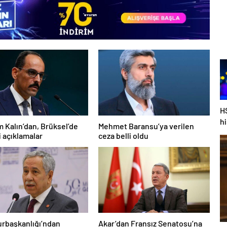
H
h
m Kalın’dan, Brüksel’de
Mehmet Baransu’ya verilen
al
 açıklamalar
ceza belli oldu
rbaşkanlığı’ndan
Akar’dan Fransız Senatosu’na