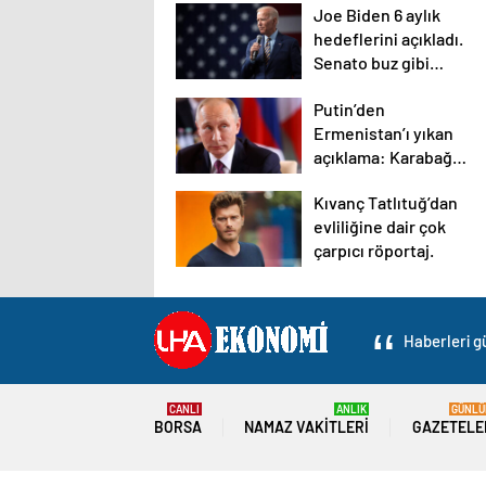
Joe Biden 6 aylık
hedeflerini açıkladı.
Senato buz gibi…
Putin’den
Ermenistan’ı yıkan
açıklama: Karabağ
Azerbaycan’ın
Kıvanç Tatlıtuğ’dan
ayrılmaz bir
evliliğine dair çok
parçasıdır!
çarpıcı röportaj.
Haberleri gü
CANLI
ANLIK
GÜNLÜ
BORSA
NAMAZ VAKITLERI
GAZETELE