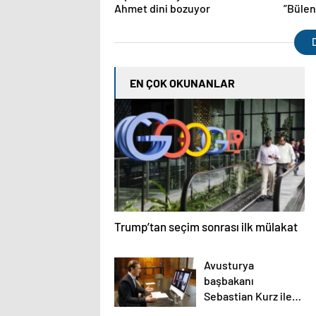
Ahmet dini bozuyor
”Bülen
D
EN ÇOK OKUNANLAR
Trump’tan seçim sonrası ilk mülakat
Avusturya
başbakanı
Sebastian Kurz ile
ilgili bilinmeyenler