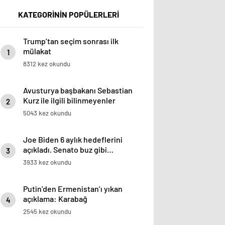
KATEGORİNİN POPÜLERLERİ
Trump’tan seçim sonrası ilk
mülakat
1
8312 kez okundu
Avusturya başbakanı Sebastian
Kurz ile ilgili bilinmeyenler
2
5043 kez okundu
Joe Biden 6 aylık hedeflerini
açıkladı. Senato buz gibi…
3
3933 kez okundu
Putin’den Ermenistan’ı yıkan
açıklama: Karabağ
4
Azerbaycan’ın ayrılmaz bir
2545 kez okundu
parçasıdır!