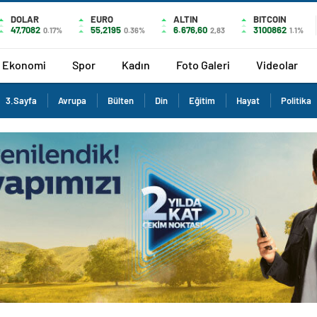
DOLAR
EURO
ALTIN
BITCOIN
47,7082
55,2195
6.676,60
3100862
0.17%
0.36%
2,83
1.1%
Ekonomi
Spor
Kadın
Foto Galeri
Videolar
3.Sayfa
Avrupa
Bülten
Din
Eğitim
Hayat
Politika