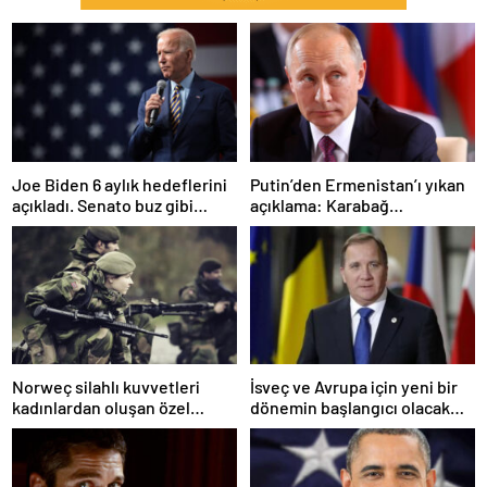
Joe Biden 6 aylık hedeflerini
Putin’den Ermenistan’ı yıkan
açıkladı. Senato buz gibi…
açıklama: Karabağ
Azerbaycan’ın ayrılmaz bir
parçasıdır!
Norweç silahlı kuvvetleri
İsveç ve Avrupa için yeni bir
kadınlardan oluşan özel
dönemin başlangıcı olacak
kuvvetler eğitimlerini
kararlar.
başlattı.