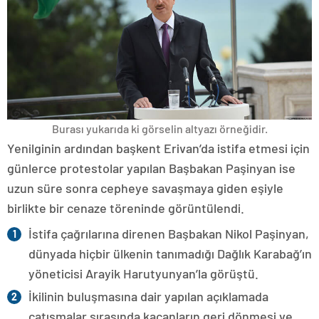
Burası yukarıda ki görselin altyazı örneğidir.
Yenilginin ardından başkent Erivan’da istifa etmesi için
günlerce protestolar yapılan Başbakan Paşinyan ise
uzun süre sonra cepheye savaşmaya giden eşiyle
birlikte bir cenaze töreninde görüntülendi.
İstifa çağrılarına direnen Başbakan Nikol Paşinyan,
dünyada hiçbir ülkenin tanımadığı Dağlık Karabağ’ın
yöneticisi Arayik Harutyunyan’la görüştü.
İkilinin buluşmasına dair yapılan açıklamada
çatışmalar sırasında kaçanların geri dönmesi ve