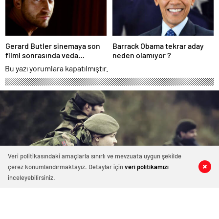
Gerard Butler sinemaya son
Barrack Obama tekrar aday
filmi sonrasında veda
neden olamıyor ?
edeceğini açıkladı.
Bu yazı yorumlara kapatılmıştır.
Veri politikasındaki amaçlarla sınırlı ve mevzuata uygun şekilde
çerez konumlandırmaktayız. Detaylar için
veri politikamızı
0
0
0
1
inceleyebilirsiniz.