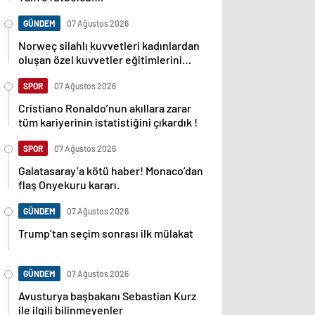
GÜNDEM
07 Ağustos 2026
Norweç silahlı kuvvetleri kadınlardan
oluşan özel kuvvetler eğitimlerini
başlattı.
SPOR
07 Ağustos 2026
Cristiano Ronaldo’nun akıllara zarar
tüm kariyerinin istatistiğini çıkardık !
SPOR
07 Ağustos 2026
Galatasaray’a kötü haber! Monaco’dan
flaş Onyekuru kararı.
GÜNDEM
07 Ağustos 2026
Trump’tan seçim sonrası ilk mülakat
GÜNDEM
07 Ağustos 2026
Avusturya başbakanı Sebastian Kurz
ile ilgili bilinmeyenler