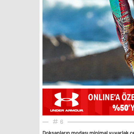
6
Doksanların modası minimal yuvarlak çe