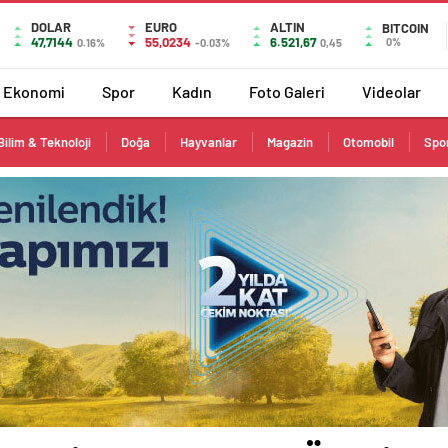
DOLAR
EURO
ALTIN
BITCOIN
47,7144
55,0234
6.521,67
0%
0.16%
-0.03%
0,45
Ekonomi
Spor
Kadın
Foto Galeri
Videolar
Bilim & Teknoloji
Doğa
Hayvanlar
Magazin
Otomobil
Spo