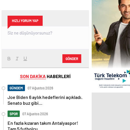
HIZLI YORUM YAP
GÖNDER
SON DAKİKA
HABERLERİ
GÜNDEM
07 Ağustos 2026
Joe Biden 6 aylık hedeflerini açıkladı.
Senato buz gibi…
SPOR
07 Ağustos 2026
En fazla kızaran takım Antalyaspor!
Tam 5 futbolcu….