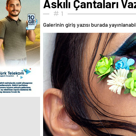
Askılı Çantaları V
1
Galerinin giriş yazısı burada yayınlanab