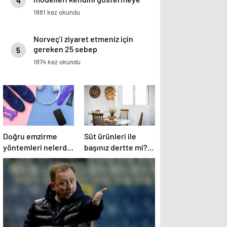
4
başladı.
1881 kez okundu
Norveç’i ziyaret etmeniz için
gereken 25 sebep
5
1874 kez okundu
Doğru emzirme
Süt ürünleri ile
yöntemleri nelerdir,
başınız dertte mi?
sütün yettiği nasıl
Laktoz
anlaşılır?
İntoleransına sahip
olabilirsiniz!