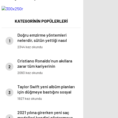
KATEGORİNİN POPÜLERLERİ
Doğru emzirme yöntemleri
nelerdir, sütün yettiği nasıl
1
anlaşılır?
2344 kez okundu
Cristiano Ronaldo’nun akıllara
zarar tüm kariyerinin
2
istatistiğini çıkardık !
2093 kez okundu
Taylor Swift yeni albüm planları
için düğmeye bastığını sosyal
3
medyadan duyurdu!
1927 kez okundu
2021 yılına girerken yeni saç
modelleri kendini göstermeye