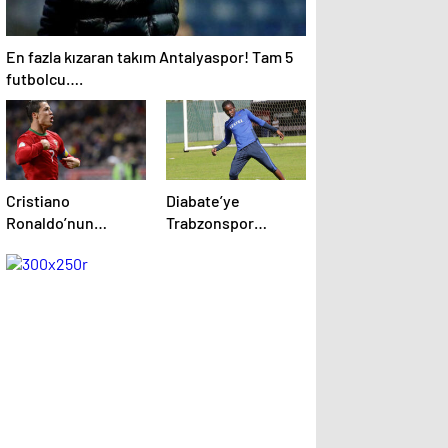
En fazla kızaran takım Antalyaspor! Tam 5
futbolcu….
Cristiano
Diabate’ye
Ronaldo’nun
Trabzonspor
akıllara zarar tüm
yönetiminden
kariyerinin
kesik! .
istatistiğini çıkardık
!