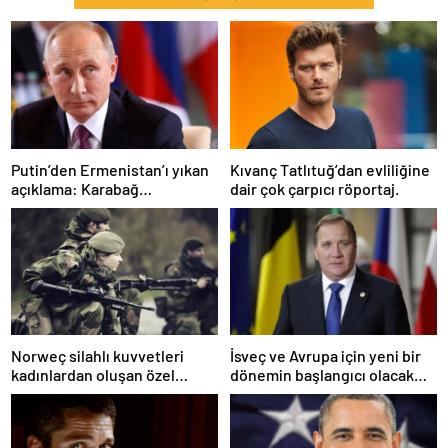
Putin’den Ermenistan’ı yıkan
Kıvanç Tatlıtuğ’dan evliliğine
açıklama: Karabağ
dair çok çarpıcı röportaj.
Azerbaycan’ın ayrılmaz bir
parçasıdır!
Norweç silahlı kuvvetleri
İsveç ve Avrupa için yeni bir
kadınlardan oluşan özel
dönemin başlangıcı olacak
kuvvetler eğitimlerini
kararlar.
başlattı.