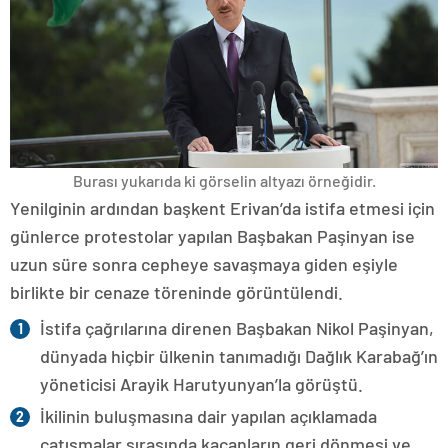
Burası yukarıda ki görselin altyazı örneğidir.
Yenilginin ardından başkent Erivan’da istifa etmesi için
günlerce protestolar yapılan Başbakan Paşinyan ise
uzun süre sonra cepheye savaşmaya giden eşiyle
birlikte bir cenaze töreninde görüntülendi.
İstifa çağrılarına direnen Başbakan Nikol Paşinyan,
dünyada hiçbir ülkenin tanımadığı Dağlık Karabağ’ın
yöneticisi Arayik Harutyunyan’la görüştü.
İkilinin buluşmasına dair yapılan açıklamada
çatışmalar sırasında kaçanların geri dönmesi ve