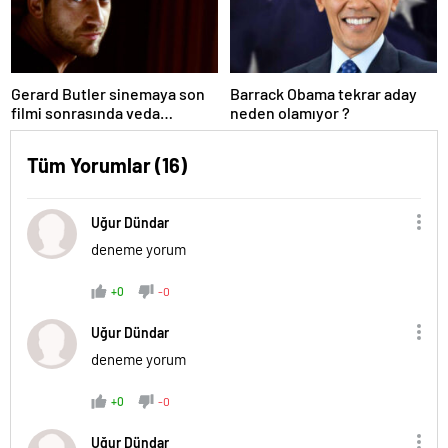
Gerard Butler sinemaya son
Barrack Obama tekrar aday
filmi sonrasında veda
neden olamıyor ?
edeceğini açıkladı.
Tüm Yorumlar (16)
Uğur Dündar
deneme yorum
+0
-0
Uğur Dündar
deneme yorum
+0
-0
Uğur Dündar