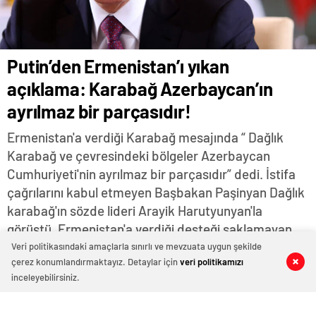
Putin’den Ermenistan’ı yıkan
açıklama: Karabağ Azerbaycan’ın
ayrılmaz bir parçasıdır!
Ermenistan'a verdiği Karabağ mesajında “ Dağlık
Karabağ ve çevresindeki bölgeler Azerbaycan
Cumhuriyeti'nin ayrılmaz bir parçasıdır” dedi. İstifa
çağrılarını kabul etmeyen Başbakan Paşinyan Dağlık
karabağ'ın sözde lideri Arayik Harutyunyan'la
görüştü. Ermenistan'a verdiği desteği saklamayan
Fransa Cumhurbaşkanı Macron ise dikkat çeken bir
Veri politikasındaki amaçlarla sınırlı ve mevzuata uygun şekilde
çerez konumlandırmaktayız. Detaylar için
veri politikamızı
ziyaret gerçekleştirdi.
0
0
16
2
inceleyebilirsiniz.
Aralık 4, 2020 15:30
ABONE OL
News