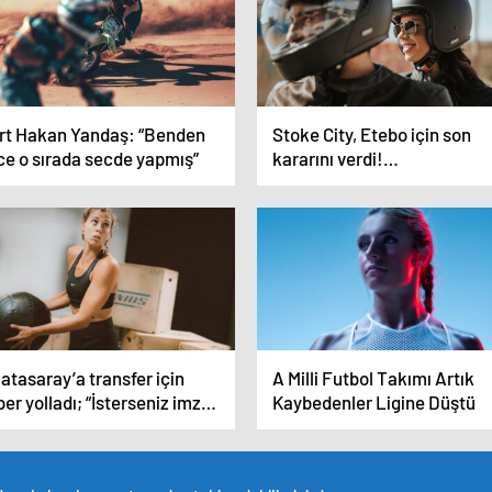
rt Hakan Yandaş: “Benden
Stoke City, Etebo için son
ce o sırada secde yapmış”
kararını verdi!…
atasaray’a transfer için
A Milli Futbol Takımı Artık
er yolladı; “İsterseniz imza
Kaybedenler Ligine Düştü
arım”