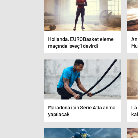
Hollanda, EUROBasket eleme
An
maçında İsveç’i devirdi
Mus
go
Maradona için Serie A’da anma
La
yapılacak
kal