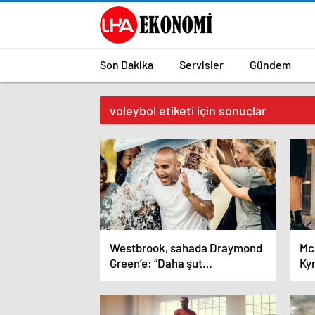
Son Dakika
Servisler
Gündem
voleybol etiketi için sonuçlar
Westbrook, sahada Draymond
Mc
Green’e: “Daha şut
Ky
atamıyorsun!”