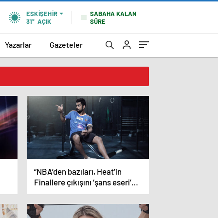
SABAHA KALAN
ESKIŞEHIR
SÜRE
31°
AÇIK
Yazarlar
Gazeteler
“NBA’den bazıları, Heat’in
Finallere çıkışını ‘şans eseri’
olarak görüyor” iddiası