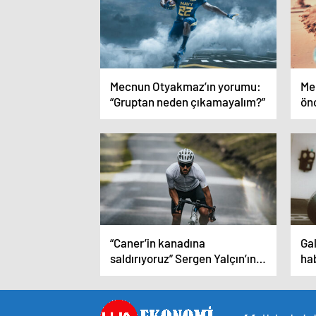
Mecnun Otyakmaz’ın yorumu:
Me
“Gruptan neden çıkamayalım?”
ön
“Caner’in kanadına
Gal
saldırıyoruz” Sergen Yalçın’ın
hab
hücum planları
at