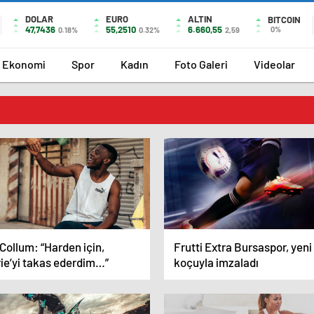
DOLAR
EURO
ALTIN
BITCOIN
47,7436
55,2510
6.660,55
0%
0.18%
0.32%
2,59
Ekonomi
Spor
Kadın
Foto Galeri
Videolar
Collum: “Harden için,
Frutti Extra Bursaspor, yeni
rie’yi takas ederdim…”
koçuyla imzaladı