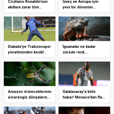
Cristiano Ronaldo’nun
İsveç ve Avrupa için
akıllara zarar tüm
yeni bir dönemin
kariyerinin istatistiğini
başlangıcı olacak
çıkardık !
kararlar.
Diabate’ye Trabzonspor
İguanalar ne kadar
yönetiminden kesik! .
sürede renk
değiştirebilir ? Detaylar
burada…
Amazon örümceklerinin
Galatasaray’a kötü
esrarengiz dünyalarına
haber! Monaco’dan flaş
gitmeye hazır olun.
Onyekuru kararı.