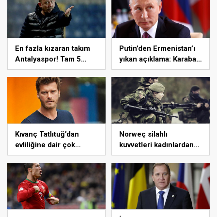
En fazla kızaran takım
Putin’den Ermenistan’ı
Antalyaspor! Tam 5
yıkan açıklama: Karabağ
futbolcu….
Azerbaycan’ın ayrılmaz
bir parçasıdır!
Kıvanç Tatlıtuğ’dan
Norweç silahlı
evliliğine dair çok
kuvvetleri kadınlardan
çarpıcı röportaj.
oluşan özel kuvvetler
eğitimlerini başlattı.