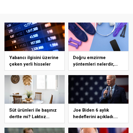
Yabancı ilgisini üzerine
Doğru emzirme
çeken yerli hisseler
yöntemleri nelerdir,
sütün yettiği nasıl
anlaşılır?
Süt ürünleri ile başınız
Joe Biden 6 aylık
dertte mi? Laktoz
hedeflerini açıkladı.
İntoleransına sahip
Senato buz gibi…
olabilirsiniz!