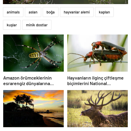
animals
aslan
boğa
hayvanlar alemi
kaplan
kuşlar
minik dostlar
Amazon örümceklerinin
Hayvanların ilginç çiftleşme
esrarengiz dünyalarına
biçimlerini National
gitmeye hazır olun.
Geographic görüntüledi.