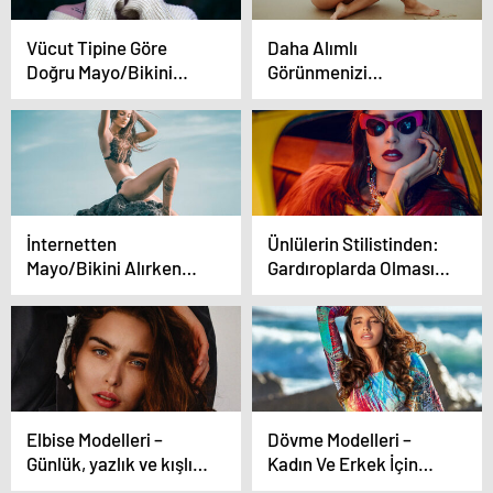
Vücut Tipine Göre
Daha Alımlı
Doğru Mayo/Bikini
Görünmenizi
Seçimi
Sağlayacak 6 Stil
Düzenlemesi
İnternetten
Ünlülerin Stilistinden:
Mayo/Bikini Alırken
Gardıroplarda Olması
Nelere Dikkat Etmeli?
Gereken 5 Parça
Elbise Modelleri –
Dövme Modelleri –
Günlük, yazlık ve kışlık
Kadın Ve Erkek İçin
olan uzun ve kısa
Kolay, Küçük, Gül Ve