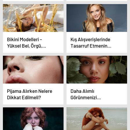
Bikini Modelleri –
Kış Alışverişlerinde
Yüksel Bel, Örgü,
Tasarruf Etmenin
Şortlu Bikini Ve Mayo
Yolları
Modelleri
Pijama Alırken Nelere
Daha Alımlı
Dikkat Edilmeli?
Görünmenizi
Sağlayacak 6 Stil
Düzenlemesi