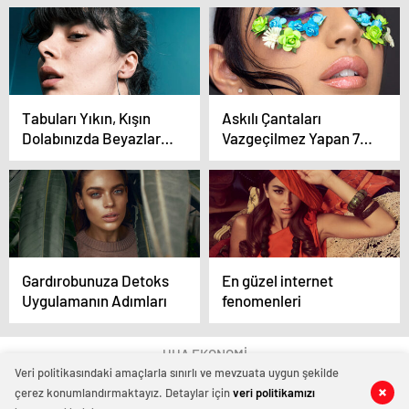
elbise modelleri
Yazı Dövme Modelleri
Tabuları Yıkın, Kışın
Askılı Çantaları
Dolabınızda Beyazlara
Vazgeçilmez Yapan 7
Yer Açın!
Özellik
Gardırobunuza Detoks
En güzel internet
Uygulamanın Adımları
fenomenleri
UHA EKONOMİ
Veri politikasındaki amaçlarla sınırlı ve mevzuata uygun şekilde
çerez konumlandırmaktayız. Detaylar için
veri politikamızı