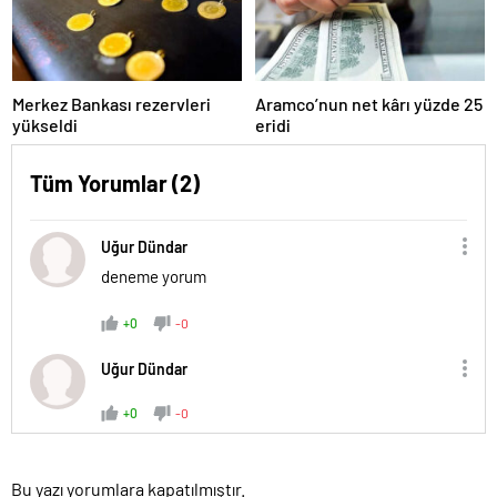
Merkez Bankası rezervleri
Aramco’nun net kârı yüzde 25
yükseldi
eridi
Tüm Yorumlar (2)
Uğur Dündar
deneme yorum
+0
-0
Uğur Dündar
+0
-0
Bu yazı yorumlara kapatılmıştır.