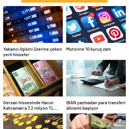
Yabancı ilgisini üzerine çeken
Motorine 10 kuruş zam
yerli hisseler
Gersan hissesinde Harun
IBAN yazmadan para transferi
Kahraman’a 7.2 milyon TL
dönemi başlıyor
para cezası