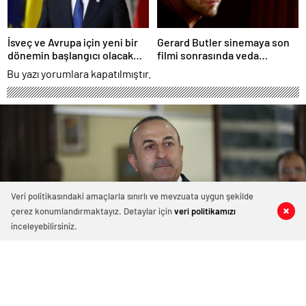
İsveç ve Avrupa için yeni bir
Gerard Butler sinemaya son
dönemin başlangıcı olacak
filmi sonrasında veda
kararlar.
edeceğini açıkladı.
Bu yazı yorumlara kapatılmıştır.
Veri politikasındaki amaçlarla sınırlı ve mevzuata uygun şekilde
çerez konumlandırmaktayız. Detaylar için
veri politikamızı
0
0
0
0
inceleyebilirsiniz.
Bakan Çavuşoğlu: Cevabımızı sahada