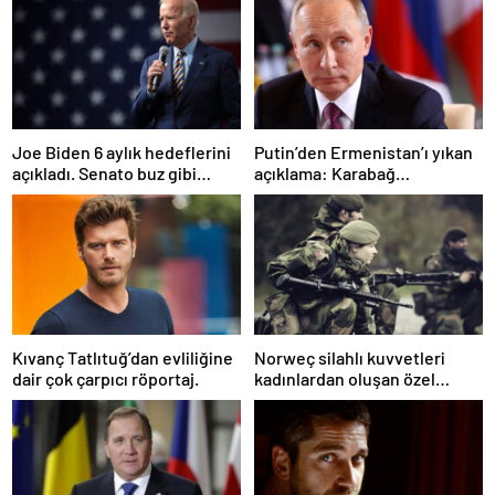
Joe Biden 6 aylık hedeflerini
Putin’den Ermenistan’ı yıkan
açıkladı. Senato buz gibi…
açıklama: Karabağ
Azerbaycan’ın ayrılmaz bir
parçasıdır!
Kıvanç Tatlıtuğ’dan evliliğine
Norweç silahlı kuvvetleri
dair çok çarpıcı röportaj.
kadınlardan oluşan özel
kuvvetler eğitimlerini
başlattı.