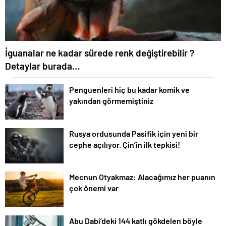
İguanalar ne kadar sürede renk değiştirebilir ?
Detaylar burada…
Penguenleri hiç bu kadar komik ve
yakından görmemiştiniz
Rusya ordusunda Pasifik için yeni bir
cephe açılıyor. Çin’in ilk tepkisi!
Mecnun Otyakmaz: Alacağımız her puanın
çok önemi var
Abu Dabi’deki 144 katlı gökdelen böyle