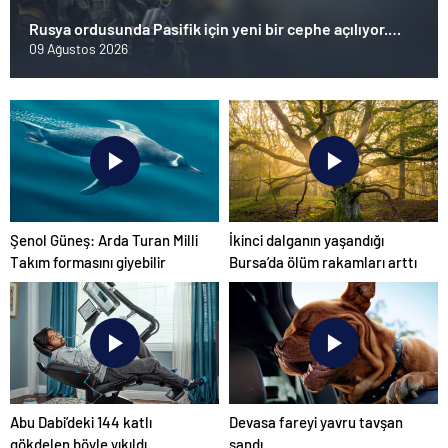
Rusya ordusunda Pasifik için yeni bir cephe açılıyor.
Çin’in ilk tepkisi!
09 Ağustos 2026
Şenol Güneş: Arda Turan Milli
İkinci dalganın yaşandığı
Takım formasını giyebilir
Bursa’da ölüm rakamları arttı
Abu Dabi’deki 144 katlı
Devasa fareyi yavru tavşan
gökdelen böyle yıkıldı
sandı