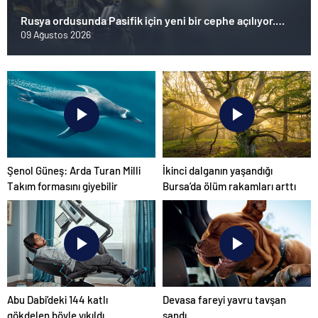
Rusya ordusunda Pasifik için yeni bir cephe açılıyor.
Çin’in ilk tepkisi!
09 Ağustos 2026
Şenol Güneş: Arda Turan Milli
İkinci dalganın yaşandığı
Takım formasını giyebilir
Bursa’da ölüm rakamları arttı
Abu Dabi’deki 144 katlı
Devasa fareyi yavru tavşan
gökdelen böyle yıkıldı
sandı