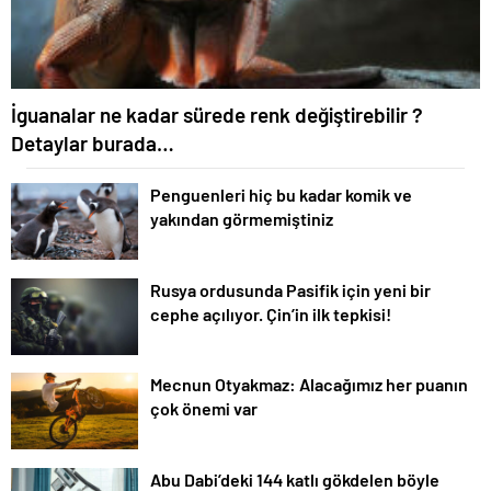
İguanalar ne kadar sürede renk değiştirebilir ?
Detaylar burada…
Penguenleri hiç bu kadar komik ve
yakından görmemiştiniz
Rusya ordusunda Pasifik için yeni bir
cephe açılıyor. Çin’in ilk tepkisi!
Mecnun Otyakmaz: Alacağımız her puanın
çok önemi var
Abu Dabi’deki 144 katlı gökdelen böyle