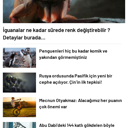
İguanalar ne kadar sürede renk değiştirebilir ?
Detaylar burada…
Penguenleri hiç bu kadar komik ve
yakından görmemiştiniz
Rusya ordusunda Pasifik için yeni bir
cephe açılıyor. Çin’in ilk tepkisi!
Mecnun Otyakmaz: Alacağımız her puanın
çok önemi var
Abu Dabi’deki 144 katlı gökdelen böyle