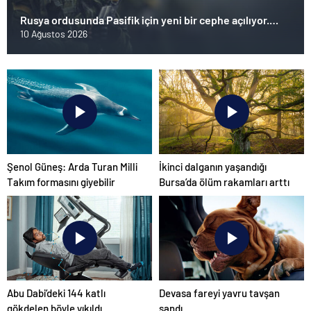
Rusya ordusunda Pasifik için yeni bir cephe açılıyor.
Çin’in ilk tepkisi!
10 Ağustos 2026
Şenol Güneş: Arda Turan Milli
İkinci dalganın yaşandığı
Takım formasını giyebilir
Bursa’da ölüm rakamları arttı
Abu Dabi’deki 144 katlı
Devasa fareyi yavru tavşan
gökdelen böyle yıkıldı
sandı