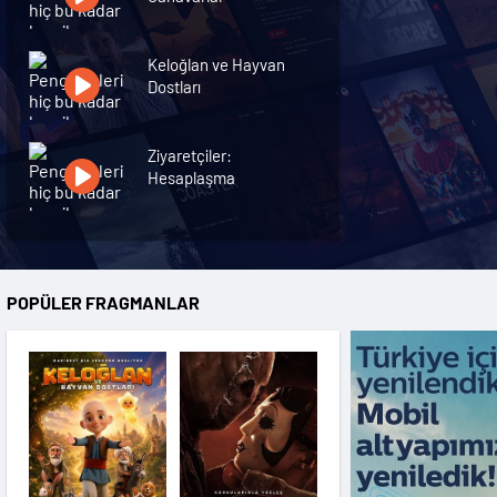
Keloğlan ve Hayvan
Dostları
Ziyaretçiler:
Hesaplaşma
Nasreddin Hoca:
Zaman Yolcusu 4
POPÜLER FRAGMANLAR
Oyuncak Hikayesi 5
Hayvan Çiftliği