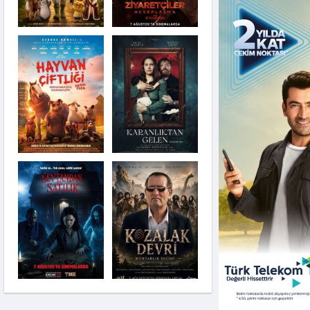
Karanlıktan Gelen
Şeytandan Satılık
Moana
Kozalak Devri