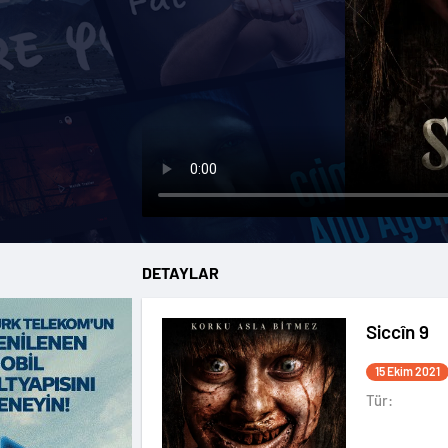
DETAYLAR
Siccîn 9
15 Ekim 2021
Tür: