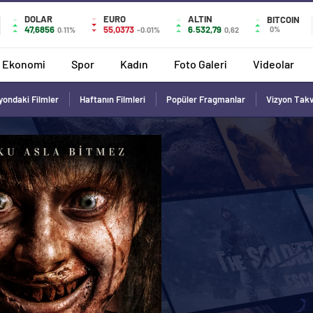
DOLAR
EURO
ALTIN
BITCOIN
47,6856
55,0373
6.532,79
0%
0.11%
-0.01%
0,62
Ekonomi
Spor
Kadın
Foto Galeri
Videolar
yondaki Filmler
Haftanın Filmleri
Popüler Fragmanlar
Vizyon Tak