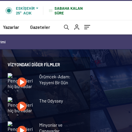
SABAHA KALAN
ESKIŞEHIR
SÜRE
25°
AÇIK
Yazarlar
Gazeteler
vimi
VIZYONDAKI DIĞER FILMLER
Örümcek-Adam:
Yepyeni Bir Gün
The Odyssey
Minyonlar ve
Canavarlar