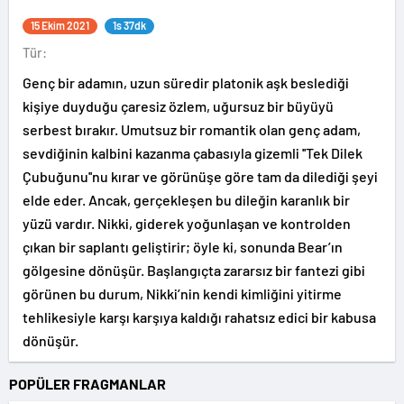
15 Ekim 2021
1s 37dk
Tür:
Genç bir adamın, uzun süredir platonik aşk beslediği
kişiye duyduğu çaresiz özlem, uğursuz bir büyüyü
serbest bırakır. Umutsuz bir romantik olan genç adam,
sevdiğinin kalbini kazanma çabasıyla gizemli ''Tek Dilek
Çubuğunu''nu kırar ve görünüşe göre tam da dilediği şeyi
elde eder. Ancak, gerçekleşen bu dileğin karanlık bir
yüzü vardır. Nikki, giderek yoğunlaşan ve kontrolden
çıkan bir saplantı geliştirir; öyle ki, sonunda Bear’ın
gölgesine dönüşür. Başlangıçta zararsız bir fantezi gibi
görünen bu durum, Nikki’nin kendi kimliğini yitirme
tehlikesiyle karşı karşıya kaldığı rahatsız edici bir kabusa
dönüşür.
POPÜLER FRAGMANLAR